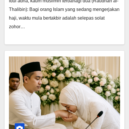
idul adha, kaum muslimin terbahagi dua (Raudhah al-
Thalibin): Bagi orang Islam yang sedang mengerjakan
haji, waktu mula bertakbir adalah selepas solat
zohor…