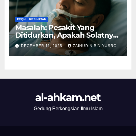
FEQH
KESIHATAN
Masalah: Pesakit Yang
Ditidurkan, Apakah Solatnya
Wajib Qadak?
DECEMBER 11, 2025
ZAINUDIN BIN YUSRO
al-ahkam.net
Gedung Perkongsian Ilmu Islam