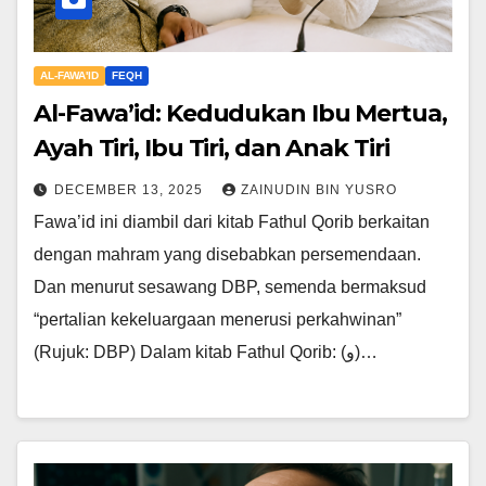
AL-FAWA'ID
FEQH
Al-Fawa’id: Kedudukan Ibu Mertua,
Ayah Tiri, Ibu Tiri, dan Anak Tiri
DECEMBER 13, 2025
ZAINUDIN BIN YUSRO
Fawa’id ini diambil dari kitab Fathul Qorib berkaitan
dengan mahram yang disebabkan persemendaan.
Dan menurut sesawang DBP, semenda bermaksud
“pertalian kekeluargaan menerusi perkahwinan”
(Rujuk: DBP) Dalam kitab Fathul Qorib: (و)…