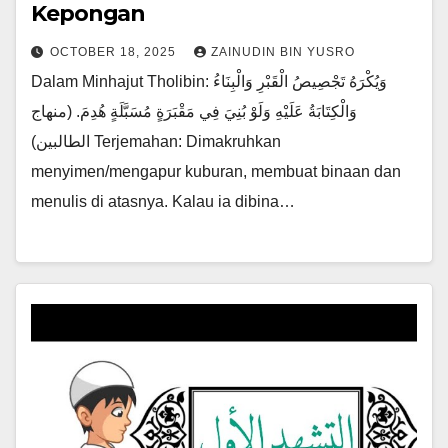
Kepongan
OCTOBER 18, 2025
ZAINUDIN BIN YUSRO
Dalam Minhajut Tholibin: وَيُكْرَهُ تَجْصِيصُ الْقَبْرِ وَالْبِنَاءُ
وَالْكِتَابَةُ عَلَيْهِ وَلَوْ بُنِيَ فِي مَقْبَرَةٍ مُسَبَّلَةٍ هُدِمَ. (منهاج
الطالبين) Terjemahan: Dimakruhkan
menyimen/mengapur kuburan, membuat binaan dan
menulis di atasnya. Kalau ia dibina…