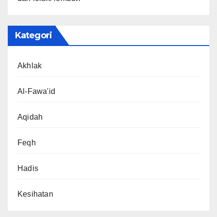
Kategori
Akhlak
Al-Fawa'id
Aqidah
Feqh
Hadis
Kesihatan