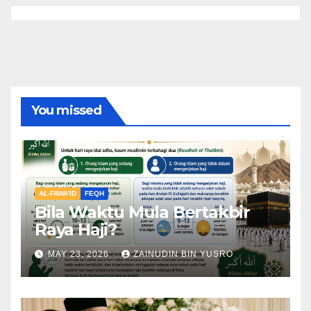
You missed
AL-FAWA'ID
FEQH
Bila Waktu Mula Bertakbir
Raya Haji?
MAY 23, 2026
ZAINUDIN BIN YUSRO